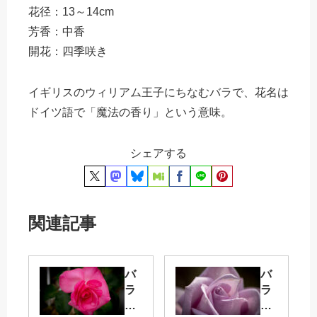
花径：13～14cm
芳香：中香
開花：四季咲き
イギリスのウィリアム王子にちなむバラで、花名は
ドイツ語で「魔法の香り」という意味。
シェアする
関連記事
バ
バ
ラ
ラ
ノ
レ