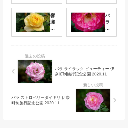
ス
デ
タ
ィ
ル
エ
響
バ
ジ
ッ
灘
ラ
ー
ク
緑
聖
伊
ス
地
火
奈
伊
グ
伊
町
奈
リ
奈
制
町
ー
町
施
制
ン
制
行
施
パ
施
バラ ライラック ビューティー 伊
記
行
ー
行
奈町制施行記念公園 2020.11
念
記
ク
記
公
念
念
園
公
秋
公
20
園
の
園
バラ ストロベリーダイキリ 伊奈
20.
20
町制施行記念公園 2020.11
バ
20
11
20.
ラ
20.
11
フ
11
ェ