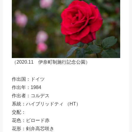
（2020.11 伊奈町制施行記念公園）
作出国：ドイツ
作出年：1984
作出者：コルデス
系統：ハイブリッドティ （HT）
交配：
花色：ビロード赤
花形：剣弁高芯咲き