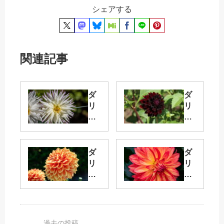
シェアする
関連記事
ダ
ダ
リ
リ
ア
ア
『
『
上
ポ
昇
ン
ダ
ダ
気
ポ
リ
リ
流
ン
ア
ア
（
シ
『
『
ジ
ョ
豊
ハ
ョ
コ
熟
ロ
ウ
ラ
（
ウ