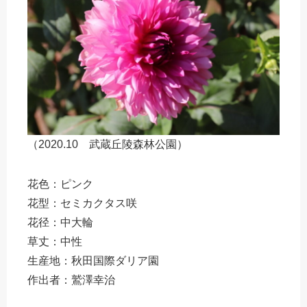
（2020.10 武蔵丘陵森林公園）
花色：ピンク
花型：セミカクタス咲
花径：中大輪
草丈：中性
生産地：秋田国際ダリア園
作出者：鷲澤幸治